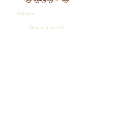
Adresse :
Dream of Ice AG
Lettenweg 118
CH-4123 Allschwil
Tel.
+41 61 517 88 88
Email:
info@dreamofice.ch
Öffnungszeiten :
Montag - Freitag 08:00 - 12:00 13:00 -
17:00
Eingang A Personen-Lift via 4. Stock in
Gebäude B in 3. Stock
Sortiment
Impressum