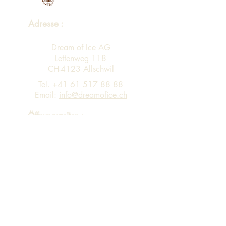
Adresse :
Dream of Ice AG
Lettenweg 118
CH-4123 Allschwil
Tel.
+41 61 517 88 88
Email:
info@dreamofice.ch
Öffnungszeiten :
Montag - Freitag 08:00 - 12:00 13:00 -
17:00
Eingang A Personen-Lift via 4. Stock in
Gebäude B in 3. Stock
Sortiment
Impressum