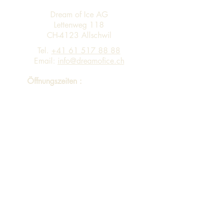
Dream of Ice AG
Lettenweg 118
CH-4123 Allschwil
Tel.
+41 61 517 88 88
Email:
info@dreamofice.ch
Öffnungszeiten :
Montag - Freitag 08:00 - 12:00 13:00 -
17:00
Eingang A Personen-Lift via 4. Stock in
Gebäude B in 3. Stock
Sortiment
Impressum
Datenschutzerklärung