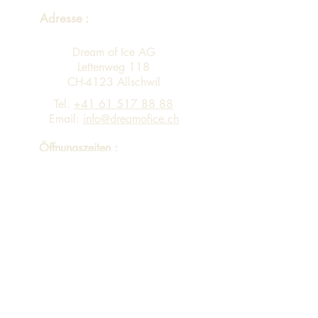
Adresse :
Dream of Ice AG
Lettenweg 118
CH-4123 Allschwil
Tel.
+41 61 517 88 88
Email:
info@dreamofice.ch
Öffnungszeiten :
Montag - Freitag 08:00 - 12:00 13:00 -
17:00
Eingang A Personen-Lift via 4. Stock in
Gebäude B in 3. Stock
Sortiment
Impressum