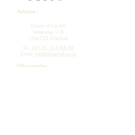
Adresse :
Dream of Ice AG
Lettenweg 118
CH-4123 Allschwil
Tel.
+41 61 517 88 88
Email:
info@dreamofice.ch
Öffnungszeiten :
Montag - Freitag 08:00 - 12:00 13:00 -
17:00
Eingang A Personen-Lift via 4. Stock in
Gebäude B in 3. Stock
Sortiment
Impressum