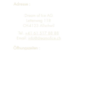
Adresse :
Dream of Ice AG
Lettenweg 118
CH-4123 Allschwil
Tel.
+41 61 517 88 88
Email:
info@dreamofice.ch
Öffnungszeiten :
Montag - Freitag 08:00 - 12:00 13:00 -
17:00
Eingang A Personen-Lift via 4. Stock in
Gebäude B in 3. Stock
Sortiment
Impressum