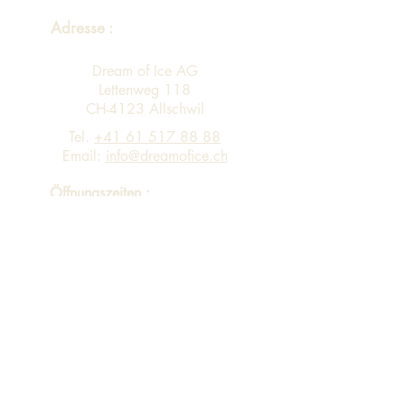
Adresse :
Dream of Ice AG
Lettenweg 118
CH-4123 Allschwil
Tel.
+41 61 517 88 88
Email:
info@dreamofice.ch
Öffnungszeiten :
Montag - Freitag 08:00 - 12:00 13:00 -
17:00
Eingang A Personen-Lift via 4. Stock in
Gebäude B in 3. Stock
Sortiment
Impressum