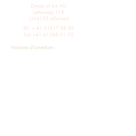
Dream of Ice AG
Lettenweg 118
CH-4123 Allschwil
Tél. +
41 61517 88 88
Fax
+41 61588 01 70
Horaires d'ouverture :
Du lundi au vendredi de 8 h à 12 h et de
13 h à 17 h
Entrée A ascenseur via le 4ème étage dans
le bâtiment B au 3ème étage
Assortiment
imprimer
Protection des données