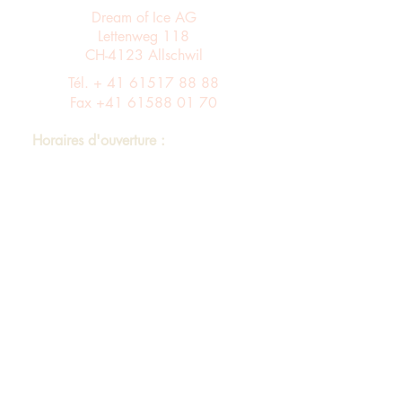
Dream of Ice AG
Lettenweg 118
CH-4123 Allschwil
Tél. +
41 61517 88 88
Fax
+41 61588 01 70
Horaires d'ouverture :
Du lundi au vendredi de 8 h à 12 h et de
13 h à 17 h
Entrée A ascenseur via le 4ème étage dans
le bâtiment B au 3ème étage
Assortiment
imprimer
Protection des données