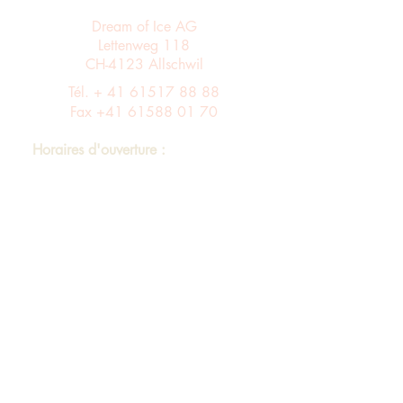
Dream of Ice AG
Lettenweg 118
CH-4123 Allschwil
Tél. +
41 61517 88 88
Fax
+41 61588 01 70
Horaires d'ouverture :
Du lundi au vendredi de 8 h à 12 h et de
13 h à 17 h
Entrée A ascenseur via le 4ème étage dans
le bâtiment B au 3ème étage
Assortiment
imprimer
Protection des données