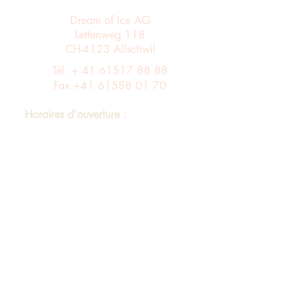
Dream of Ice AG
Lettenweg 118
CH-4123 Allschwil
Tél. +
41 61517 88 88
Fax
+41 61588 01 70
Horaires d'ouverture :
Du lundi au vendredi de 8 h à 12 h et de
13 h à 17 h
Entrée A ascenseur via le 4ème étage dans
le bâtiment B au 3ème étage
Assortiment
imprimer
Protection des données