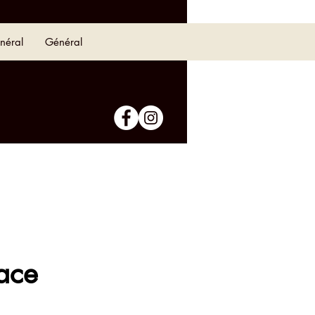
néral
Général
ace