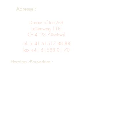
Adresse :
Dream of Ice AG
Lettenweg 118
CH-4123 Allschwil
Tél. +
41 61517 88 88
Fax
+41 61588 01 70
Horaires d'ouverture :
Du lundi au vendredi de 8 h à 12 h et de
13 h à 17 h
Entrée A ascenseur via le 4ème étage dans
le bâtiment B au 3ème étage
Assortiment
imprimer