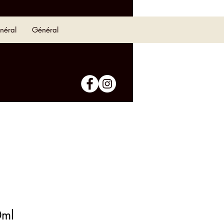
néral
Général
0ml