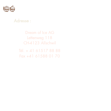
Adresse :
Dream of Ice AG
Lettenweg 118
CH-4123 Allschwil
Tél. +
41 61517 88 88
Fax
+41 61588 01 70
Horaires d'ouverture :
Du lundi au vendredi de 8 h à 12 h et de
13 h à 17 h
Entrée A ascenseur via le 4ème étage dans
le bâtiment B au 3ème étage
Assortiment