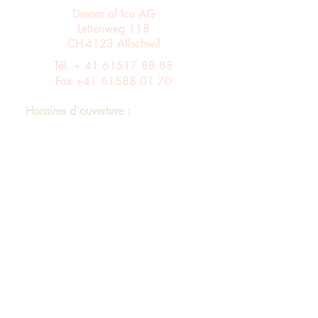
Dream of Ice AG
Lettenweg 118
CH-4123 Allschwil
Tél. +
41 61517 88 88
Fax
+41 61588 01 70
Horaires d'ouverture :
Du lundi au vendredi de 8 h à 12 h et de
13 h à 17 h
Entrée A ascenseur via le 4ème étage dans
le bâtiment B au 3ème étage
Assortiment
imprimer
Protection des données