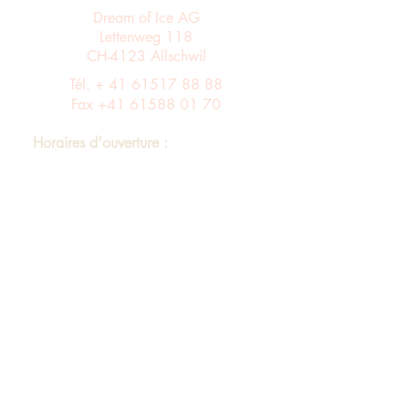
Dream of Ice AG
Lettenweg 118
CH-4123 Allschwil
Tél. +
41 61517 88 88
Fax
+41 61588 01 70
Horaires d'ouverture :
Du lundi au vendredi de 8 h à 12 h et de
13 h à 17 h
Entrée A ascenseur via le 4ème étage dans
le bâtiment B au 3ème étage
Assortiment
imprimer
Protection des données