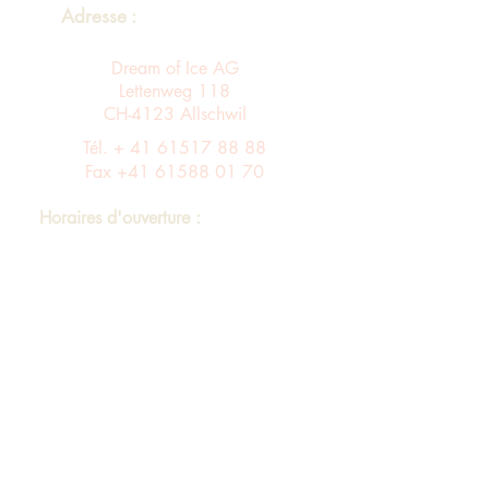
Adresse :
Dream of Ice AG
Lettenweg 118
CH-4123 Allschwil
Tél. +
41 61517 88 88
Fax
+41 61588 01 70
Horaires d'ouverture :
Du lundi au vendredi de 8 h à 12 h et de
13 h à 17 h
Entrée A ascenseur via le 4ème étage dans
le bâtiment B au 3ème étage
Assortiment
imprimer